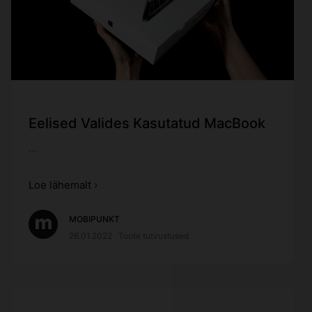
Eelised Valides Kasutatud MacBook
…
Loe lähemalt ›
MOBIPUNKT
26.01.2022
Toote tutvustused