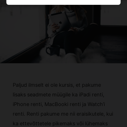
Paljud ilmselt ei ole kursis, et pakume
lisaks seadmete müügile ka iPadi renti,
iPhone renti, MacBooki renti ja Watch’i
renti. Renti pakume me nii eraisikutele, kui
ka ettevõttetele pikemaks või lühemaks