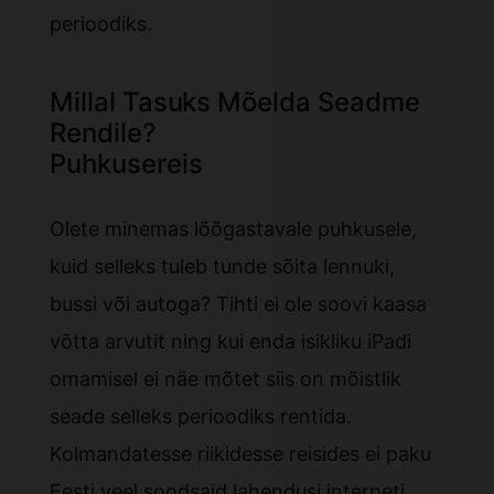
perioodiks.
Millal Tasuks Mõelda Seadme
Rendile?
Puhkusereis
Olete minemas lõõgastavale puhkusele,
kuid selleks tuleb tunde sõita lennuki,
bussi või autoga? Tihti ei ole soovi kaasa
võtta arvutit ning kui enda isikliku iPadi
omamisel ei näe mõtet siis on mõistlik
seade selleks perioodiks rentida.
Kolmandatesse riikidesse reisides ei paku
Eesti veel soodsaid lahendusi interneti