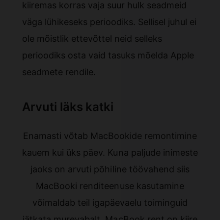
kiiremas korras vaja suur hulk seadmeid
väga lühikeseks perioodiks. Sellisel juhul ei
ole mõistlik ettevõttel neid selleks
perioodiks osta vaid tasuks mõelda Apple
seadmete rendile.
Arvuti läks katki
Enamasti võtab MacBookide remontimine
kauem kui üks päev. Kuna paljude inimeste
jaoks on arvuti põhiline töövahend siis
MacBooki renditeenuse kasutamine
võimaldab teil igapäevaelu toiminguid
jätkata murevabalt. MacBook rent on kiire