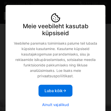
Kalasadama 4a, Tallinn
+372 5685 0020
Est
€0.00
Meie veebileht kasutab
küpsiseid
Apple Seadmete Rent -
Veebilehe paremaks toimimiseks palume teil lubada
Millal Tasuks Mõelda
küpsiste kasutamine. Kasutame küpsiseid
kasutajakogemuse parandamiseks, sisu ja
Seadme Rendile?
reklaamide isikupärastamiseks, sotsiaalse meedia
funktsioonide pakkumiseks ning liikluse
analüüsimiseks. Loe lisaks meie
privaatsuspoliitikast
.
MOBIPUNKT
10.02.2022
Toote tutvustused
Luba kõik
Ainult vajalikud