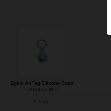
Epico AirTag Silicone Case
LIGHT BLUE · PINK
€15.90 ›