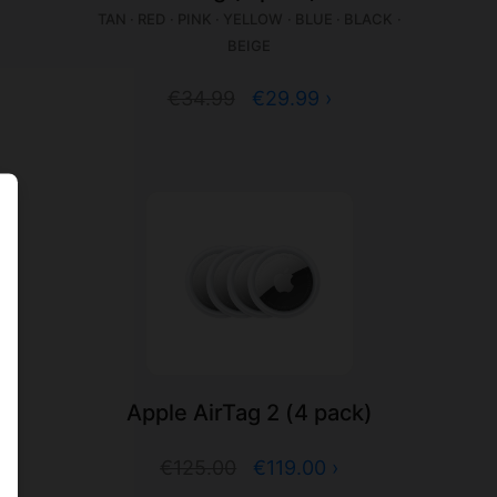
TAN · RED · PINK · YELLOW · BLUE · BLACK ·
BEIGE
€34.99
€29.99 ›
k)
Apple AirTag 2 (4 pack)
€125.00
€119.00 ›