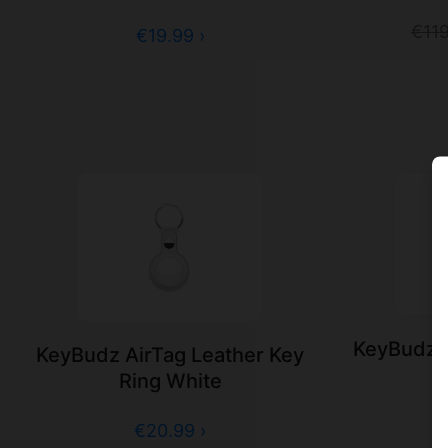
€11
€19.99 ›
KeyBudz A
KeyBudz AirTag Leather Key
R
Ring White
€20.99 ›