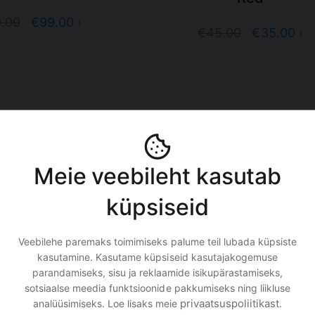
9.00
€99.00 ›
€45.00
€35.00 ›
Meie veebileht kasutab
küpsiseid
Veebilehe paremaks toimimiseks palume teil lubada küpsiste
irTag Leather Key
kasutamine. Kasutame küpsiseid kasutajakogemuse
Apple AirTag 2 (1 pac
ing Yellow
parandamiseks, sisu ja reklaamide isikupärastamiseks,
sotsiaalse meedia funktsioonide pakkumiseks ning liikluse
€39.00
€36.99 ›
€20.99 ›
privaatsuspoliitikast
analüüsimiseks. Loe lisaks meie
.