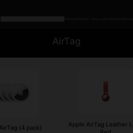
iPhone
iPad
Mac
Watch
AirPods
Tarvikud
|
Remont
Rent
↻ Vana uueks
Äriklient
Konta
AirTag
Apple AirTag Leather 
AirTag (4 pack)
Red