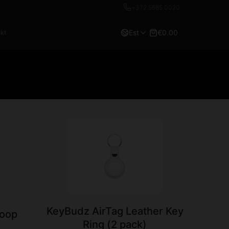
+372 5685 0020
Est
€0.00
kt
KeyBudz AirTag Leather Key
Loop
Ring (2 pack)