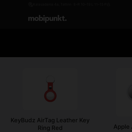
Kalasadama 4a, Tallinn
E–R 10–19 L 11–15 P
KeyBudz AirTag Leather Key
Apple 
Ring Red