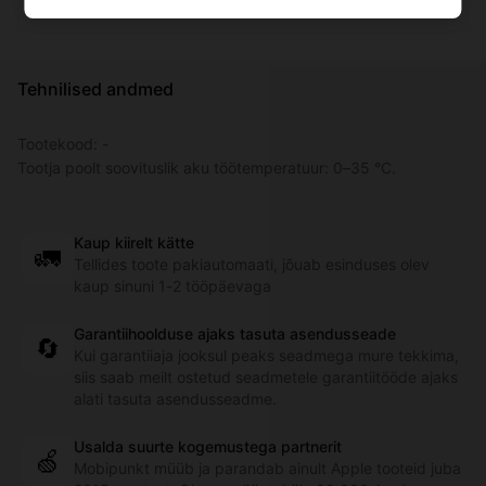
Tehnilised andmed
Tootekood:
-
Tootja poolt soovituslik aku töötemperatuur: 0–35 °C.