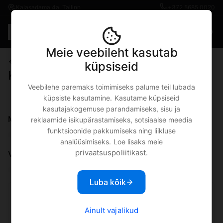
Kalasadama 4a, Tallinn
+372 5685 0020
Est
€0.00
Meie veebileht kasutab
iPad
küpsiseid
Kasutatud
Veebilehe paremaks toimimiseks palume teil lubada
küpsiste kasutamine. Kasutame küpsiseid
kasutajakogemuse parandamiseks, sisu ja
reklaamide isikupärastamiseks, sotsiaalse meedia
funktsioonide pakkumiseks ning liikluse
analüüsimiseks. Loe lisaks meie
privaatsuspoliitikast
.
Luba kõik
Garantii 2 aastat
Ainult vajalikud
Lisa ostukorvi