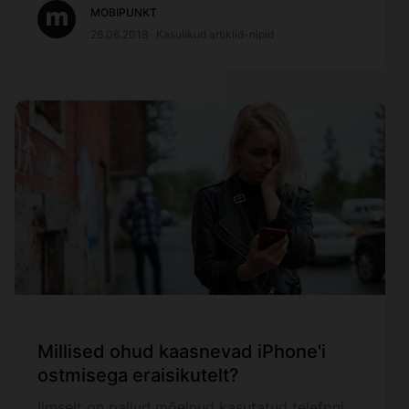
MOBIPUNKT
26.06.2018
Kasulikud artiklid-nipid
Millised ohud kaasnevad iPhone'i
ostmisega eraisikutelt?
Ilmselt on paljud mõelnud kasutatud telefoni