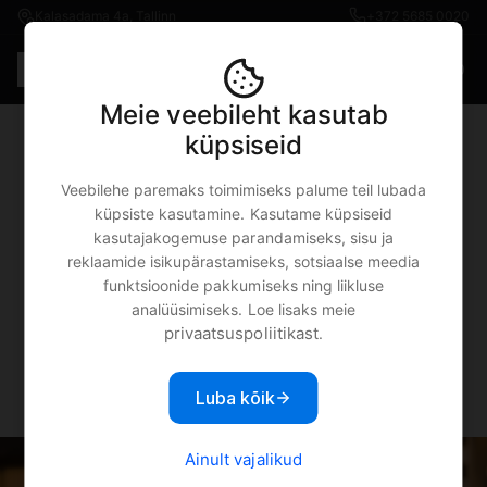
Kalasadama 4a, Tallinn
+372 5685 0020
Est
€0.00
Meie veebileht kasutab
küpsiseid
Kuidas vahetada oma
Veebilehe paremaks toimimiseks palume teil lubada
vana Apple'i seade
küpsiste kasutamine. Kasutame küpsiseid
kasutajakogemuse parandamiseks, sisu ja
uueks?
reklaamide isikupärastamiseks, sotsiaalse meedia
funktsioonide pakkumiseks ning liikluse
analüüsimiseks. Loe lisaks meie
privaatsuspoliitikast
.
MOBIPUNKT
9.07.2018
Varia
Luba kõik
Ainult vajalikud