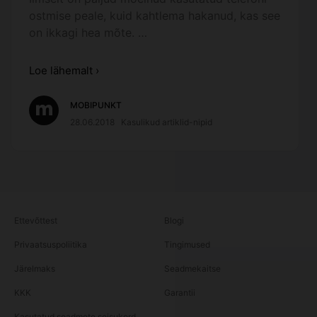
ostmise peale, kuid kahtlema hakanud, kas see
on ikkagi hea mõte. …
Loe lähemalt ›
MOBIPUNKT
28.06.2018
Kasulikud artiklid-nipid
Ettevõttest
Blogi
Privaatsuspoliitika
Tingimused
Järelmaks
Seadmekaitse
KKK
Garantii
Kasutatud seadmete seisukord