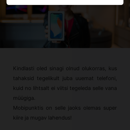
Kindlasti oled sinagi olnud olukorras, kus
tahaksid tegelikult juba uuemat telefoni,
kuid no lihtsalt ei viitsi tegeleda selle vana
müügiga.
Mobipunktis on selle jaoks olemas super
kiire ja mugav lahendus!