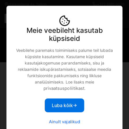
Kalasadama 4a, Tallinn
+372 5685 0020
Est
€0.00
Meie veebileht kasutab
iPhone 12 / 12 Pro · Richmond &
küpsiseid
Finch Orange Hibiscus -
Veebilehe paremaks toimimiseks palume teil lubada
Popsockets
küpsiste kasutamine. Kasutame küpsiseid
kasutajakogemuse parandamiseks, sisu ja
reklaamide isikupärastamiseks, sotsiaalse meedia
funktsioonide pakkumiseks ning liikluse
analüüsimiseks. Loe lisaks meie
privaatsuspoliitikast
.
Luba kõik
Ainult vajalikud