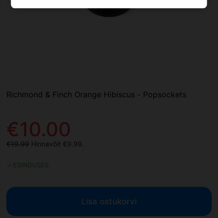
Richmond & Finch Orange Hibiscus - Popsockets
€10.00
€19.99
Hinnavõit €9.99.
✓ ESINDUSES
Lisa ostukorvi