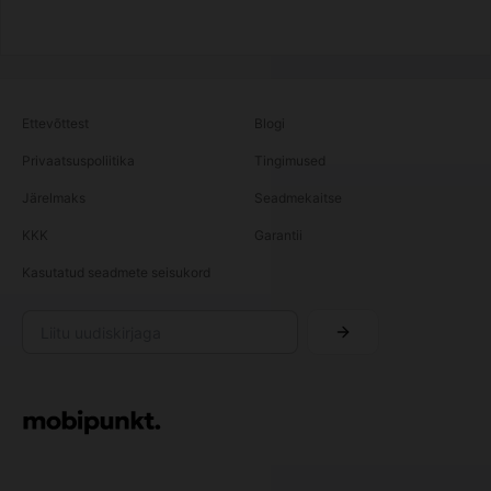
Ettevõttest
Blogi
Privaatsuspoliitika
Tingimused
Järelmaks
Seadmekaitse
KKK
Garantii
Kasutatud seadmete seisukord