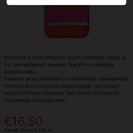
Richmond & Finch Magenta Stripe kaitsekest. Tugev ja
ilus, see kaitsekest muudab Teie iPhone tõeliseks
kunstiteoseks.
Freedom series korpused on valmistatud vastupidavast
silikonist (koos tagumise plastikosaga), mis kaitseb
telefoni kõikides nurkades. Teie telefon on kaitstud
ootamatute õnnetuste eest.
€16.50
€32.99
Hinnavõit €16.49.