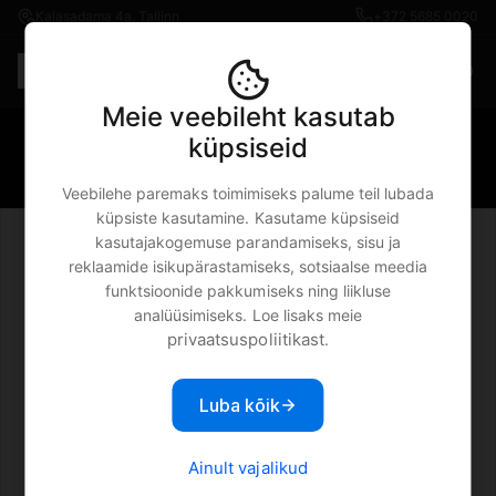
Kalasadama 4a, Tallinn
+372 5685 0020
Est
€0.00
Meie veebileht kasutab
iPhone 11 Pro · Richmond & Finch
küpsiseid
Magenta Stripe kaitsekest
Veebilehe paremaks toimimiseks palume teil lubada
küpsiste kasutamine. Kasutame küpsiseid
kasutajakogemuse parandamiseks, sisu ja
reklaamide isikupärastamiseks, sotsiaalse meedia
funktsioonide pakkumiseks ning liikluse
analüüsimiseks. Loe lisaks meie
privaatsuspoliitikast
.
Luba kõik
Ainult vajalikud