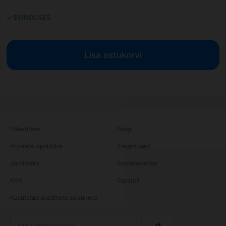
✓ ESINDUSES
Lisa ostukorvi
Ettevõttest
Blogi
Privaatsuspoliitika
Tingimused
Järelmaks
Seadmekaitse
KKK
Garantii
Kasutatud seadmete seisukord