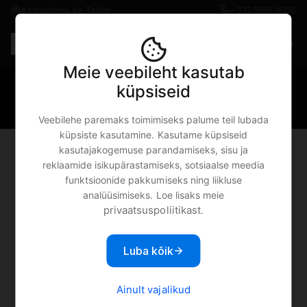
Kalasadama 4a, Tallinn
+372 5685 0020
Est
€0.00
Meie veebileht kasutab
Airpods · AirPods Max 2
küpsiseid
juhtmevabad kõrvaklapid
Veebilehe paremaks toimimiseks palume teil lubada
küpsiste kasutamine. Kasutame küpsiseid
kasutajakogemuse parandamiseks, sisu ja
reklaamide isikupärastamiseks, sotsiaalse meedia
funktsioonide pakkumiseks ning liikluse
analüüsimiseks. Loe lisaks meie
privaatsuspoliitikast
.
Luba kõik
Ainult vajalikud