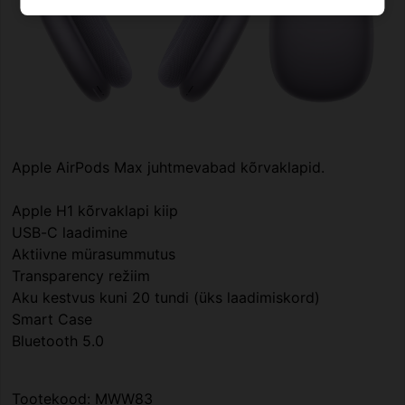
Apple AirPods Max juhtmevabad kõrvaklapid.
Apple H1 kõrvaklapi kiip
USB-C laadimine
Aktiivne mürasummutus
Transparency režiim
Aku kestvus kuni 20 tundi (üks laadimiskord)
Smart Case
Bluetooth 5.0
Tootekood: MWW83