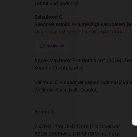
Tehnilised andmed
Seisukord C
Seadmel esineb kulumisjälgi kasutusest ja kr
Osa ekraanist kergelt sinakamat tooni
Loe lisaks
Apple MacBook Pro Retina 16" (2019). Teost
Komplektis on laadija.
Välimus: C – seadmel esineb kulumisjälgi kas
(välimus 4 viie palli skaalal).
Andmed:
2.6GHz Intel UHD Core i7 processor
32GB 2666MHz DDR4 RAM memory