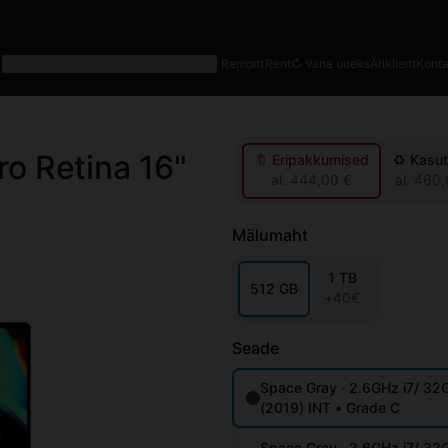
iPhone
iPad
Mac
Watch
AirPods
Tarvikud
|
Remont
Rent
↻ Vana uueks
Äriklient
Konta
o Retina 16"