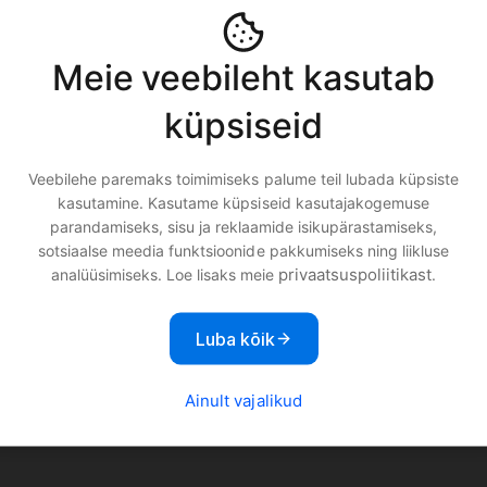
Meie veebileht kasutab
iime.
küpsiseid
Veebilehe paremaks toimimiseks palume teil lubada küpsiste
kasutamine. Kasutame küpsiseid kasutajakogemuse
atud eelmüügi kontroll.
parandamiseks, sisu ja reklaamide isikupärastamiseks,
sotsiaalse meedia funktsioonide pakkumiseks ning liikluse
privaatsuspoliitikast
analüüsimiseks. Loe lisaks meie
.
utusest ja kriime,
Luba kõik
Ainult vajalikud