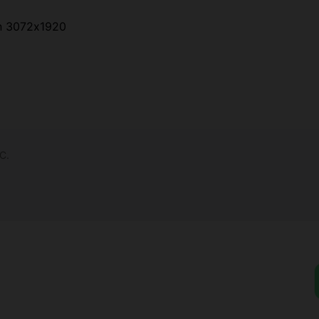
on 3072x1920
°C.