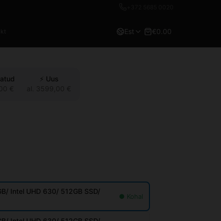
+372 5685 0020
Est
€0.00
kt