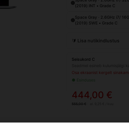
🔰 Lisa nutikindlustus
Seisukord C
Seadmel esineb kulumisjälgi ka
Osa ekraanist kergelt sinakam
● Esinduses
444,00 €
555,00 €
·
al. 9,25 € / kuu