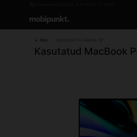
Kalasadama 4a, Tallinn
E–R 10–19 L 11–15 P
Mac
MacBook Pro Retina 16"
Kasutatud MacBook Pr