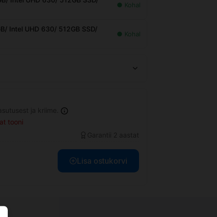
sutusest ja kriime.
at tooni
Garantii 2 aastat
Lisa ostukorvi