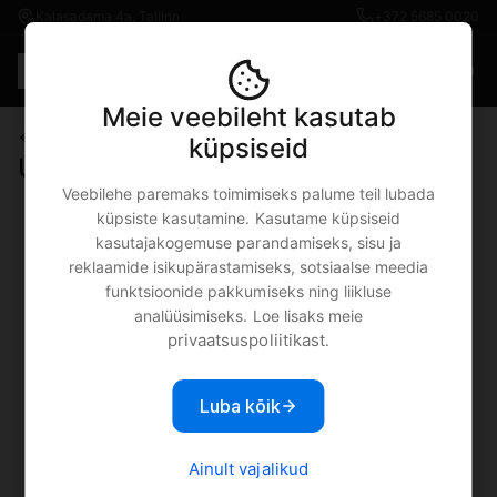
Kalasadama 4a, Tallinn
+372 5685 0020
Est
€0.00
Meie veebileht kasutab
iPad
iPad Mini (2021)
küpsiseid
Uus iPad Mini (2021)
Veebilehe paremaks toimimiseks palume teil lubada
küpsiste kasutamine. Kasutame küpsiseid
kasutajakogemuse parandamiseks, sisu ja
reklaamide isikupärastamiseks, sotsiaalse meedia
funktsioonide pakkumiseks ning liikluse
analüüsimiseks. Loe lisaks meie
privaatsuspoliitikast
.
Luba kõik
Ainult vajalikud