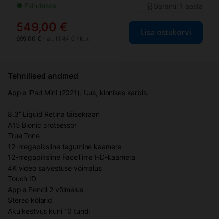
● Esinduses
Garantii 1 aasta
549,00 €
Lisa ostukorvi
699,00 €
·
al. 11,44 € / kuu
Tehnilised andmed
Apple iPad Mini (2021). Uus, kinnises karbis.
8.3” Liquid Retina täisekraan
A15 Bionic protsessor
True Tone
12-megapiksline tagumine kaamera
12-megapiksline FaceTime HD-kaamera
4K video salvestuse võimalus
Touch ID
Apple Pencil 2 võimalus
Stereo kõlarid
Aku kestvus kuni 10 tundi