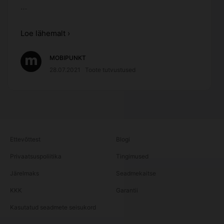
…
Loe lähemalt ›
MOBIPUNKT
28.07.2021
Toote tutvustused
Ettevõttest
Blogi
Privaatsuspoliitika
Tingimused
Järelmaks
Seadmekaitse
KKK
Garantii
Kasutatud seadmete seisukord