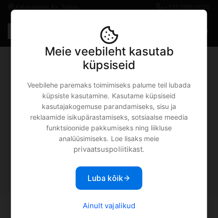
Kalasadama 4a, Tallinn
+372 5685 0020
Est
€0.00
Meie veebileht kasutab
küpsiseid
Kasulikud rakendused
Veebilehe paremaks toimimiseks palume teil lubada
uue õppeaasta alguseks
küpsiste kasutamine. Kasutame küpsiseid
kasutajakogemuse parandamiseks, sisu ja
✏️
reklaamide isikupärastamiseks, sotsiaalse meedia
funktsioonide pakkumiseks ning liikluse
analüüsimiseks. Loe lisaks meie
privaatsuspoliitikast
.
MOBIPUNKT
7.09.2021
Kasulikud artiklid-nipid
Luba kõik
Ainult vajalikud