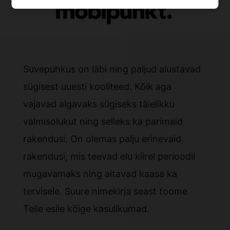
Suvepuhkus on läbi ning paljud alustavad
sügisest uuesti kooliteed. Kõik aga
vajavad algavaks sügiseks täielikku
valmisolukut ning selleks ka parimaid
rakendusi. On olemas palju erinevaid
rakendusi, mis teevad elu kiirel perioodil
mugavamaks ning aitavad kaasa ka
tervisele. Suure nimekirja seast toome
Teile esile kõige kasulikumad.