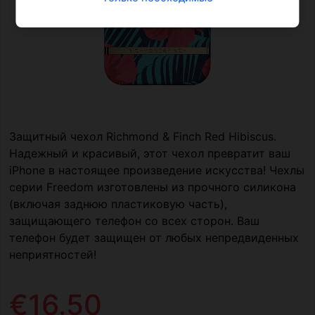
Защитный чехол Richmond & Finch Red Hibiscus.
Надежный и красивый, этот чехол превратит ваш
iPhone в настоящее произведение искусства! Чехлы
серии Freedom изготовлены из прочного силикона
(включая заднюю пластиковую часть),
защищающего телефон со всех сторон. Ваш
телефон будет защищен от любых непредвиденных
неприятностей!
€16.50