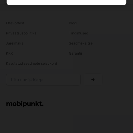
Ettevõttest
Blogi
Privaatsuspoliitika
Tingimused
Järelmaks
Seadmekaitse
KKK
Garantii
Kasutatud seadmete seisukord