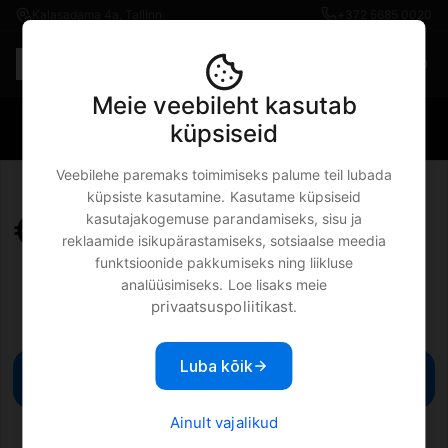
Kalasadama 4a, Tallinn
+372 5685 0020
Est
€0.00
Meie veebileht kasutab
·
küpsiseid
Veebilehe paremaks toimimiseks palume teil lubada
küpsiste kasutamine. Kasutame küpsiseid
€
kasutajakogemuse parandamiseks, sisu ja
reklaamide isikupärastamiseks, sotsiaalse meedia
funktsioonide pakkumiseks ning liikluse
analüüsimiseks. Loe lisaks meie
privaatsuspoliitikast
.
Luba kõik
Lisa ostukorvi
Ainult vajalikud